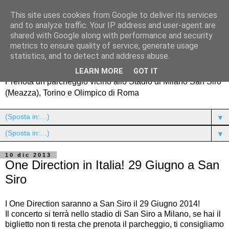
This site uses cookies from Google to deliver its services
and to analyze traffic. Your IP address and user-agent are
shared with Google along with performance and security
metrics to ensure quality of service, generate usage
Parcheggi vicino agli Stadi
statistics, and to detect and address abuse.
LEARN MORE
GOT IT
Prenota un parcheggio vicino allo Stadio di Milano San Siro
(Meazza), Torino e Olimpico di Roma
▼
▼
10 dic 2013
One Direction in Italia! 29 Giugno a San
Siro
I One Direction saranno a San Siro il 29 Giugno 2014!
Il concerto si terrà nello stadio di San Siro a Milano, se hai il
biglietto non ti resta che prenota il parcheggio, ti consigliamo