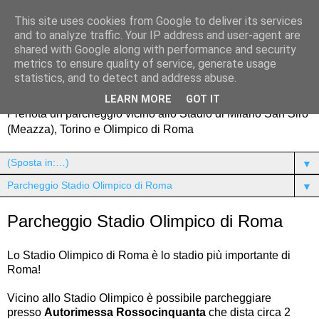
This site uses cookies from Google to deliver its services
and to analyze traffic. Your IP address and user-agent are
shared with Google along with performance and security
metrics to ensure quality of service, generate usage
Parcheggi vicino agli Stadi
statistics, and to detect and address abuse.
LEARN MORE
GOT IT
Prenota un parcheggio vicino allo Stadio di Milano San Siro
(Meazza), Torino e Olimpico di Roma
▼
▼
Parcheggio Stadio Olimpico di Roma
Lo Stadio Olimpico di Roma è lo stadio più importante di
Roma!
Vicino allo Stadio Olimpico è possibile parcheggiare
presso
Autorimessa Rossocinquanta
che dista circa 2